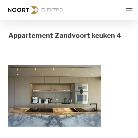
Skip
Men
to
main
content
Appartement Zandvoort keuken 4