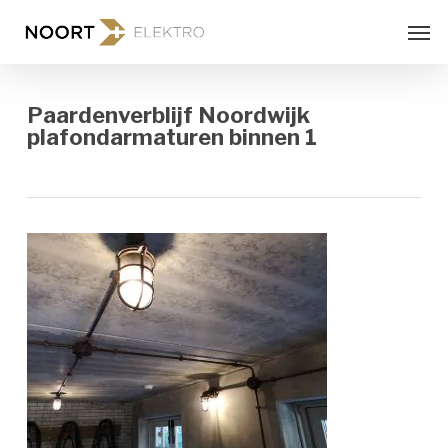
Skip
Men
to
main
content
Paardenverblijf Noordwijk
plafondarmaturen binnen 1