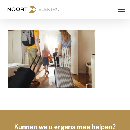
Skip
Men
to
main
content
Kunnen we u ergens mee helpen?