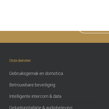
en we u ergens mee helpen?
NEEM CONTAC
Onze diensten
Gebruiksgemak en domotica
Betrouwbare beveiliging
Intelligente intercom & data
Geluidsinstallatie & audiobeleving