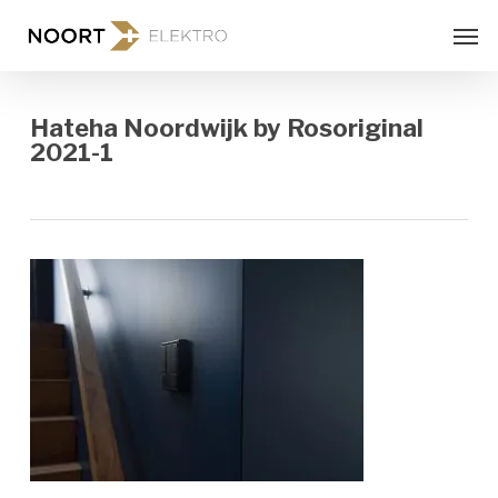
Skip
Men
to
main
content
Hateha Noordwijk by Rosoriginal
2021-1