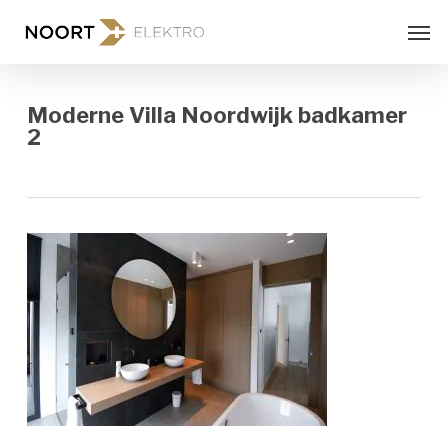
Skip
Men
to
main
content
Moderne Villa Noordwijk badkamer
2