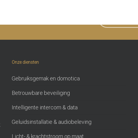
en we u ergens mee helpen?
NEEM CONTAC
Onze diensten
Gebruiksgemak en domotica
Betrouwbare beveiliging
Intelligente intercom & data
Geluidsinstallatie & audiobeleving
k
Licht- & krachtstroom op maat