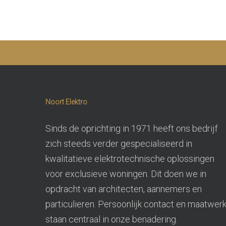
Kunn
Noort Elektro
Sinds de oprichting in 1971 heeft ons bedrijf
zich steeds verder gespecialiseerd in
kwalitatieve elektrotechnische oplossingen
voor exclusieve woningen. Dit doen we in
opdracht van architecten, aannemers en
particulieren. Persoonlijk contact en maatwer
staan centraal in onze benadering.