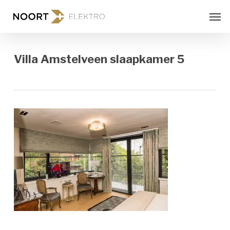
Skip
Men
to
main
content
Villa Amstelveen slaapkamer 5