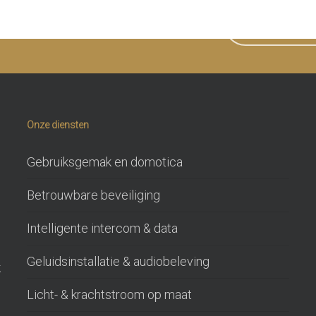
en we u ergens mee helpen?
NEEM CONTAC
Onze diensten
Gebruiksgemak en domotica
Betrouwbare beveiliging
Intelligente intercom & data
Geluidsinstallatie & audiobeleving
k
Licht- & krachtstroom op maat