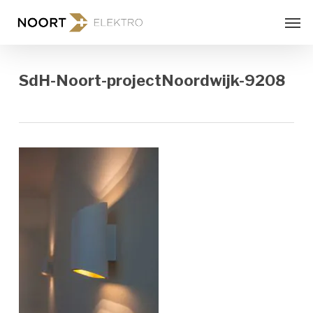
Skip
Men
to
main
content
SdH-Noort-projectNoordwijk-9208