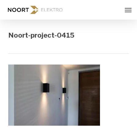
Skip
Men
to
main
content
Noort-project-0415