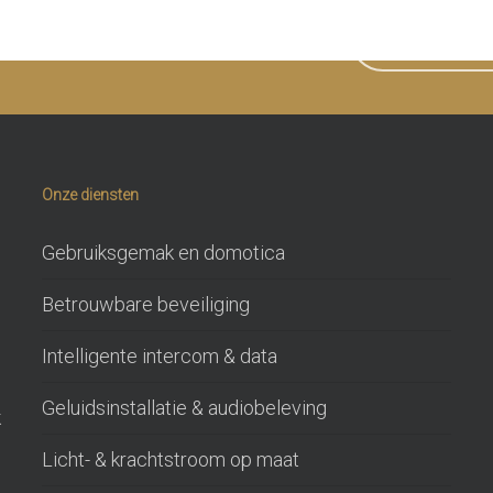
en we u ergens mee helpen?
NEEM CONTAC
Onze diensten
Gebruiksgemak en domotica
Betrouwbare beveiliging
Intelligente intercom & data
Geluidsinstallatie & audiobeleving
k
Licht- & krachtstroom op maat