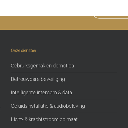
en we u ergens mee helpen?
NEEM CONTAC
Onze diensten
Gebruiksgemak en domotica
Betrouwbare beveiliging
Intelligente intercom & data
Geluidsinstallatie & audiobeleving
k
Licht- & krachtstroom op maat